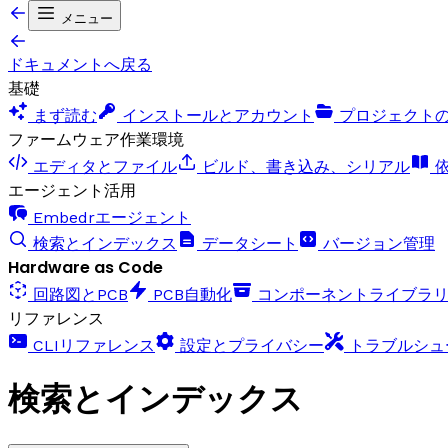
メニュー
ドキュメントへ戻る
基礎
まず読む
インストールとアカウント
プロジェクト
ファームウェア作業環境
エディタとファイル
ビルド、書き込み、シリアル
依
エージェント活用
Embedrエージェント
検索とインデックス
データシート
バージョン管理
Hardware as Code
回路図とPCB
PCB自動化
コンポーネントライブラ
リファレンス
CLIリファレンス
設定とプライバシー
トラブルシュ
検索とインデックス