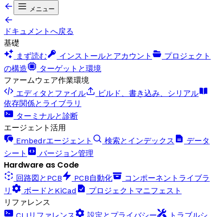
メニュー
ドキュメントへ戻る
基礎
まず読む
インストールとアカウント
プロジェクト
の構造
ターゲットと環境
ファームウェア作業環境
エディタとファイル
ビルド、書き込み、シリアル
依存関係とライブラリ
ターミナルと診断
エージェント活用
Embedrエージェント
検索とインデックス
データ
シート
バージョン管理
Hardware as Code
回路図とPCB
PCB自動化
コンポーネントライブラ
リ
ボードとKiCad
プロジェクトマニフェスト
リファレンス
CLIリファレンス
設定とプライバシー
トラブルシ